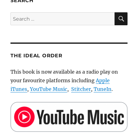
SEARCH
Robotik
SE
Search
for:
THE IDEAL ORDER
This book is now available as a radio play on
your favourite platforms including
Apple
iTunes
,
YouTube Music
,
Stitcher
,
TuneIn
.