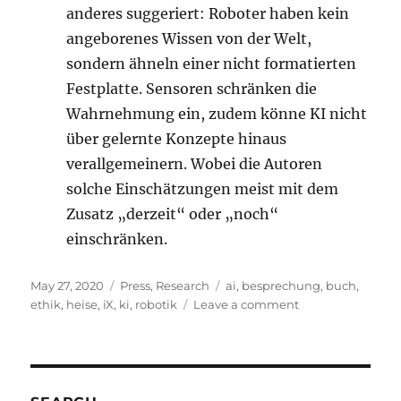
anderes suggeriert: Roboter haben kein
angeborenes Wissen von der Welt,
sondern ähneln einer nicht formatierten
Festplatte. Sensoren schränken die
Wahrnehmung ein, zudem könne KI nicht
über gelernte Konzepte hinaus
verallgemeinern. Wobei die Autoren
solche Einschätzungen meist mit dem
Zusatz „derzeit“ oder „noch“
einschränken.
Posted
Categories
Tags
May 27, 2020
Press
,
Research
ai
,
besprechung
,
buch
,
on
on
ethik
,
heise
,
iX
,
ki
,
robotik
Leave a comment
Rezension
Ethik
in
KI
und