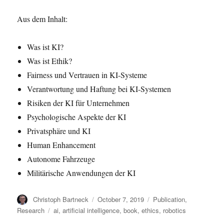
Aus dem Inhalt:
Was ist KI?
Was ist Ethik?
Fairness und Vertrauen in KI-Systeme
Verantwortung und Haftung bei KI-Systemen
Risiken der KI für Unternehmen
Psychologische Aspekte der KI
Privatsphäre und KI
Human Enhancement
Autonome Fahrzeuge
Militärische Anwendungen der KI
Author
Posted
Categories
Christoph Bartneck
October 7, 2019
Publication
,
on
Tags
Research
ai
,
artificial intelligence
,
book
,
ethics
,
robotics