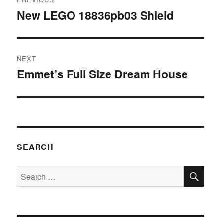
navigation
New LEGO 18836pb03 Shield
Previous
post:
NEXT
Emmet’s Full Size Dream House
Next
post:
SEARCH
SE
Search
for: