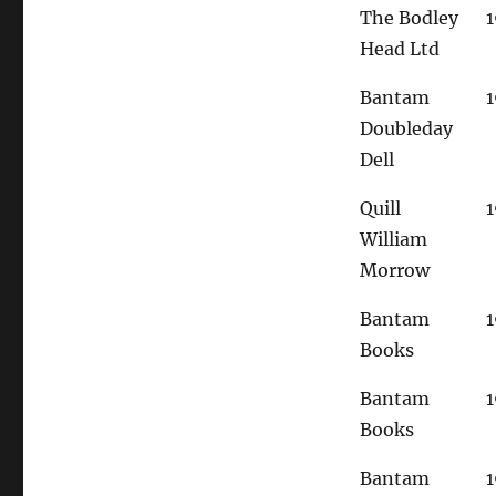
of
The Bodley
Motorcycle
Head Ltd
Maintenance
and
Bantam
Lila:
Doubleday
an
inquiry
Dell
into
morals
Quill
William
Morrow
Bantam
Books
Bantam
Books
Bantam