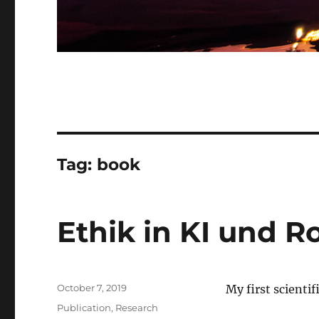
Tag:
book
Ethik in KI und R
Posted
October 7, 2019
My first scienti
on
Categories
Publication
,
Research