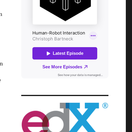
n
on
e