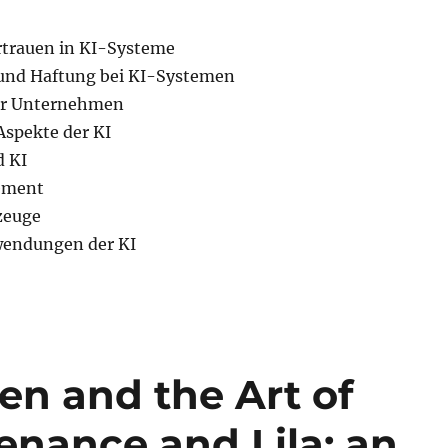
rtrauen in KI-Systeme
und Haftung bei KI-Systemen
für Unternehmen
Aspekte der KI
d KI
ement
zeuge
wendungen der KI
Zen and the Art of
enance and Lila: an