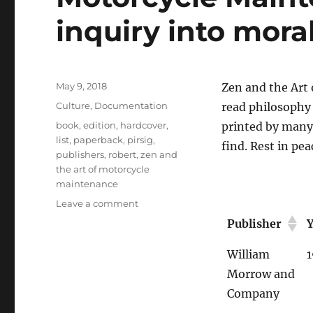
inquiry into mora
Posted
May 9, 2018
Zen and the Art
on
Categories
Culture
,
Documentation
read philosophy b
Tags
book
,
edition
,
hardcover
,
printed by many p
list
,
paperback
,
pirsig
,
find. Rest in pea
publishers
,
robert
,
zen and
the art of motorcycle
maintenance
on
Leave a comment
Every
Publisher
edition
of
William
Zen
Morrow and
and
the
Company
Art