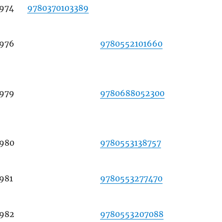
1974
9780370103389
1976
9780552101660
1979
9780688052300
1980
9780553138757
1981
9780553277470
1982
9780553207088